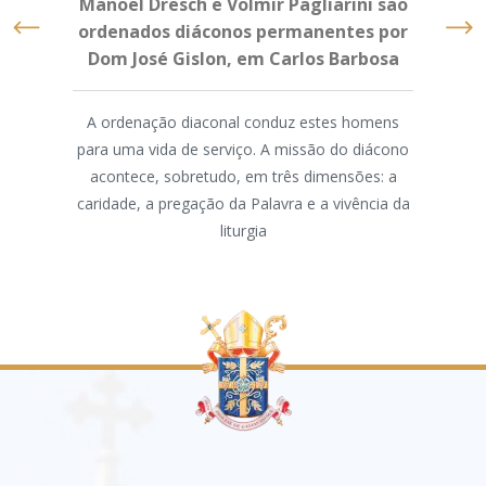
Manoel Dresch e Volmir Pagliarini são
ordenados diáconos permanentes por
Dom José Gislon, em Carlos Barbosa
"A fo
A ordenação diaconal conduz estes homens
ris
para uma vida de serviço. A missão do diácono
domi
acontece, sobretudo, em três dimensões: a
caridade, a pregação da Palavra e a vivência da
dis
liturgia