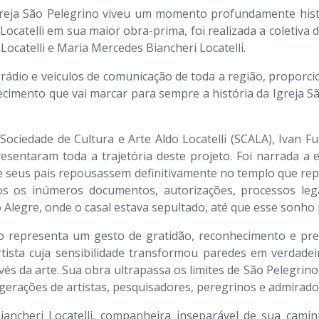
Igreja São Pelegrino viveu um momento profundamente histó
 Locatelli em sua maior obra-prima, foi realizada a coletiva
Locatelli e Maria Mercedes Biancheri Locatelli.
e rádio e veículos de comunicação de toda a região, propo
ecimento que vai marcar para sempre a história da Igreja São
 Sociedade de Cultura e Arte Aldo Locatelli (SCALA), Ivan Fu
resentaram toda a trajetória deste projeto. Foi narrada a
e seus pais repousassem definitivamente no templo que rep
s os inúmeros documentos, autorizações, processos legai
o Alegre, onde o casal estava sepultado, até que esse sonho
o representa um gesto de gratidão, reconhecimento e pres
tista cuja sensibilidade transformou paredes em verdadei
és da arte. Sua obra ultrapassa os limites de São Pelegrino,
 gerações de artistas, pesquisadores, peregrinos e admirado
ancheri Locatelli, companheira inseparável de sua cami