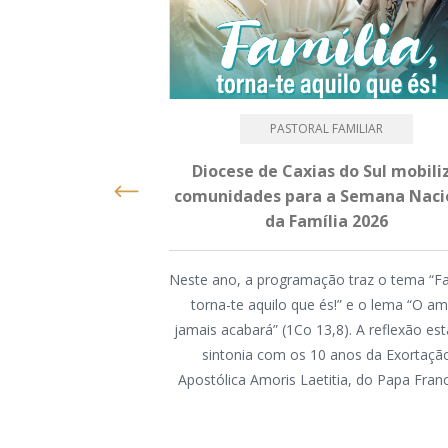
PASTORAL FAMILIAR
Diocese de Caxias do Sul mobili
comunidades para a Semana Naci
da Família 2026
Neste ano, a programação traz o tema “Fa
torna-te aquilo que és!” e o lema “O a
jamais acabará” (1Co 13,8). A reflexão es
sintonia com os 10 anos da Exortaçã
Apostólica Amoris Laetitia, do Papa Fran