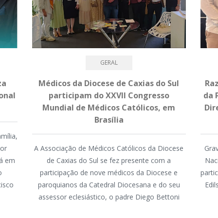
GERAL
za
Médicos da Diocese de Caxias do Sul
Raz
onal
participam do XXVII Congresso
da 
Mundial de Médicos Católicos, em
Dir
Brasília
mília,
mor
A Associação de Médicos Católicos da Diocese
Grav
tá em
de Caxias do Sul se fez presente com a
Nac
o
participação de nove médicos da Diocese e
parti
cisco
paroquianos da Catedral Diocesana e do seu
Edi
assessor eclesiástico, o padre Diego Bettoni