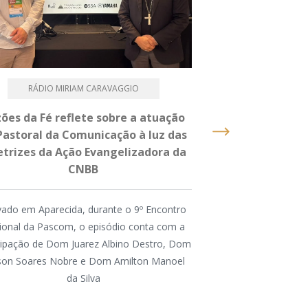
RÁDIO MIRIAM CARAVAGGIO
PASTOR
ões da Fé reflete sobre a atuação
Caminhada, Terç
Pastoral da Comunicação à luz das
um dia intenso 
etrizes da Ação Evangelizadora da
2026 na Dioce
CNBB
A atividade foi or
ado em Aparecida, durante o 9º Encontro
Animação Vocaci
ional da Pascom, o episódio conta com a
Conferência dos Reli
cipação de Dom Juarez Albino Destro, Dom
na Região, pela P
lson Soares Nobre e Dom Amilton Manoel
Comissão Diocesana 
da Silva