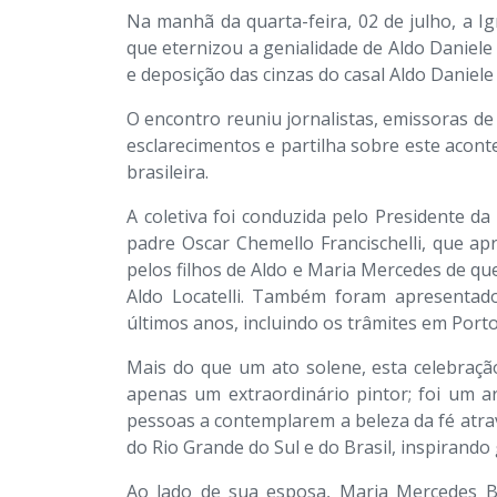
Na manhã da quarta-feira, 02 de julho, a 
que eternizou a genialidade de Aldo Daniele
e deposição das cinzas do casal Aldo Daniele 
O encontro reuniu jornalistas, emissoras d
esclarecimentos e partilha sobre este acont
brasileira.
A coletiva foi conduzida pelo Presidente da
padre Oscar Chemello Francischelli, que ap
pelos filhos de Aldo e Maria Mercedes de qu
Aldo Locatelli. Também foram apresentado
últimos anos, incluindo os trâmites em Port
Mais do que um ato solene, esta celebraçã
apenas um extraordinário pintor; foi um ar
pessoas a contemplarem a beleza da fé atrav
do Rio Grande do Sul e do Brasil, inspirando
Ao lado de sua esposa, Maria Mercedes Bi