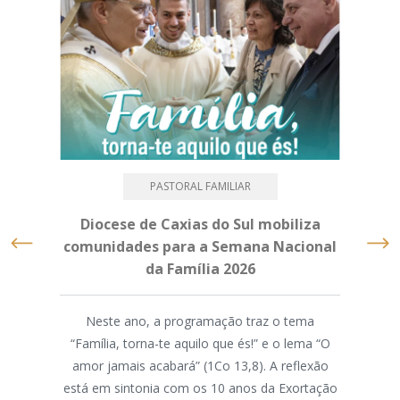
PASTORAL FAMILIAR
Diocese de Caxias do Sul mobiliza
Mé
comunidades para a Semana Nacional
da Família 2026
M
Neste ano, a programação traz o tema
“Família, torna-te aquilo que és!” e o lema “O
A As
amor jamais acabará” (1Co 13,8). A reflexão
d
está em sintonia com os 10 anos da Exortação
par