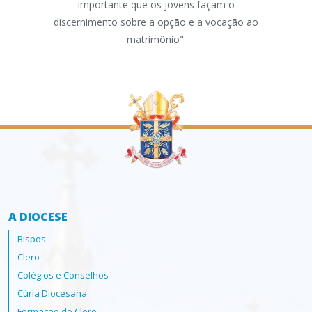
importante que os jovens façam o
amo
discernimento sobre a opção e a vocação ao
está
matrimônio".
Apos
A DIOCESE
Bispos
Clero
Colégios e Conselhos
Cúria Diocesana
Formação do Clero