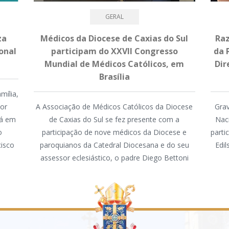
GERAL
za
Médicos da Diocese de Caxias do Sul
Raz
onal
participam do XXVII Congresso
da 
Mundial de Médicos Católicos, em
Dir
Brasília
mília,
mor
A Associação de Médicos Católicos da Diocese
Grav
tá em
de Caxias do Sul se fez presente com a
Nac
o
participação de nove médicos da Diocese e
parti
cisco
paroquianos da Catedral Diocesana e do seu
Edi
assessor eclesiástico, o padre Diego Bettoni