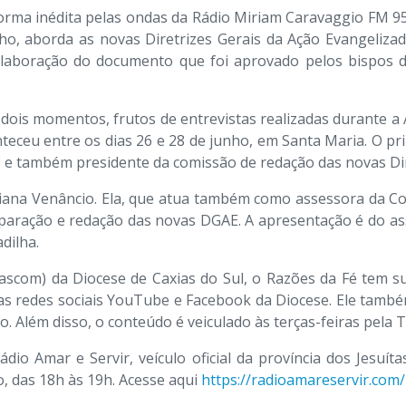
rma inédita pelas ondas da Rádio Miriam Caravaggio FM 95.
ulho, aborda as novas Diretrizes Gerais da Ação Evangeliza
laboração do documento que foi aprovado pelos bispos d
ois momentos, frutos de entrevistas realizadas durante a 
teceu entre os dias 26 e 28 de junho, em Santa Maria. O pr
 3 e também presidente da comissão de redação das novas Di
riana Venâncio. Ela, que atua também como assessora da C
aração e redação das novas DGAE. A apresentação é do as
dilha.
scom) da Diocese de Caxias do Sul, o Razões da Fé tem sua 
as redes sociais YouTube e Facebook da Diocese. Ele tamb
. Além disso, o conteúdo é veiculado às terças-feiras pela 
o Amar e Servir, veículo oficial da província dos Jesuíta
, das 18h às 19h. Acesse aqui
https://radioamareservir.com/