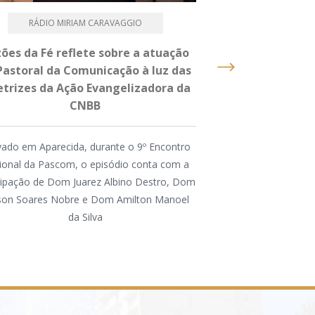
RÁDIO MIRIAM CARAVAGGIO
PASTOR
ões da Fé reflete sobre a atuação
Caminhada, Terç
Pastoral da Comunicação à luz das
um dia intenso 
etrizes da Ação Evangelizadora da
2026 na Dioce
CNBB
A atividade foi or
ado em Aparecida, durante o 9º Encontro
Animação Vocaci
ional da Pascom, o episódio conta com a
Conferência dos Reli
cipação de Dom Juarez Albino Destro, Dom
na Região, pela P
lson Soares Nobre e Dom Amilton Manoel
Comissão Diocesana 
da Silva