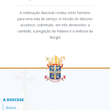
"A fo
A ordenação diaconal conduz estes homens
ris
para uma vida de serviço. A missão do diácono
domi
acontece, sobretudo, em três dimensões: a
caridade, a pregação da Palavra e a vivência da
dis
liturgia
A DIOCESE
Bispos