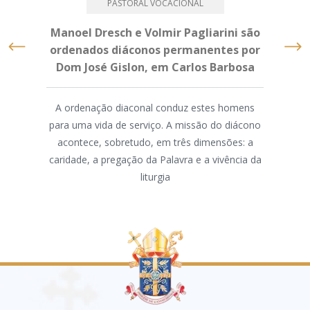
PASTORAL VOCACIONAL
Manoel Dresch e Volmir Pagliarini são
ordenados diáconos permanentes por
Dom José Gislon, em Carlos Barbosa
"A fo
A ordenação diaconal conduz estes homens
ris
para uma vida de serviço. A missão do diácono
domi
acontece, sobretudo, em três dimensões: a
caridade, a pregação da Palavra e a vivência da
dis
liturgia