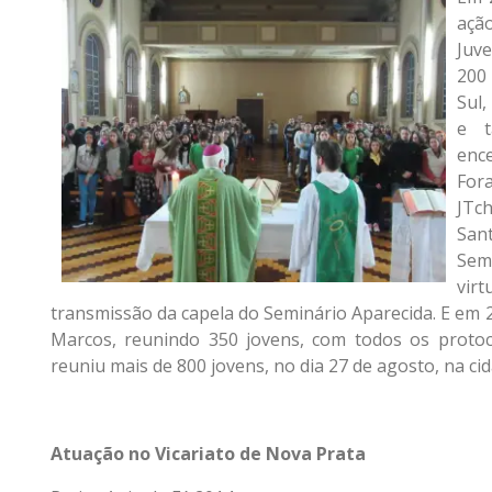
açã
Juve
200
Sul,
e t
ence
For
JTc
San
Sem
virt
transmissão da capela do Seminário Aparecida. E em 2
Marcos, reunindo 350 jovens, com todos os protoc
reuniu mais de 800 jovens, no dia 27 de agosto, na cid
Atuação no Vicariato de Nova Prata