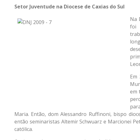
Setor Juventude na Diocese de Caxias do Sul
Na D
foi
trab
lo
des
pri
Leon
Em 
Mund
em t
per
par
Maria. Então, dom Alessandro Ruffinoni, bispo dio
então seminaristas Altemir Schwuarz e Marcionei Pe
católica.