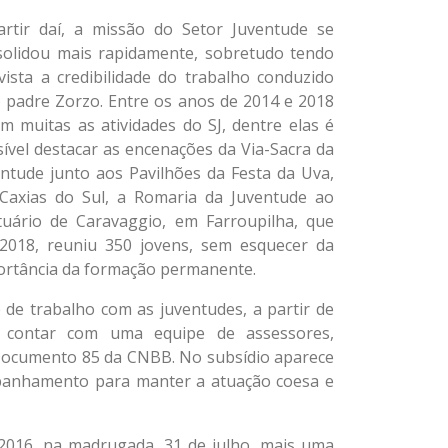
artir daí, a missão do Setor Juventude se
solidou mais rapidamente, sobretudo tendo
ista a credibilidade do trabalho conduzido
 padre Zorzo. Entre os anos de 2014 e 2018
m muitas as atividades do SJ, dentre elas é
ível destacar as encenações da Via-Sacra da
ntude junto aos Pavilhões da Festa da Uva,
Caxias do Sul, a Romaria da Juventude ao
tuário de Caravaggio, em Farroupilha, que
2018, reuniu 350 jovens, sem esquecer da
ortância da formação permanente.
 trabalho com as juventudes, a partir de
 contar com uma equipe de assessores,
 Documento 85 da CNBB. No subsídio aparece
panhamento para manter a atuação coesa e
2016, na madrugada, 31 de julho, mais uma