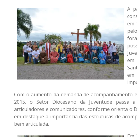
A p
con
em v
pelo
fora
poss
Juve
em 
San
em 
imp
Com o aumento da demanda de acompanhamento e de
2015, o Setor Diocesano da Juventude passa a
articuladores e comunicadores, conforme orienta o
em destaque a importância das estruturas de acom
bem articulada.
Em 